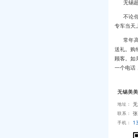
无锡
不论
专车当天
常年
送礼。购
顾客。如
一个电话
无锡美
无
地址：
张
联系：
1
手机：