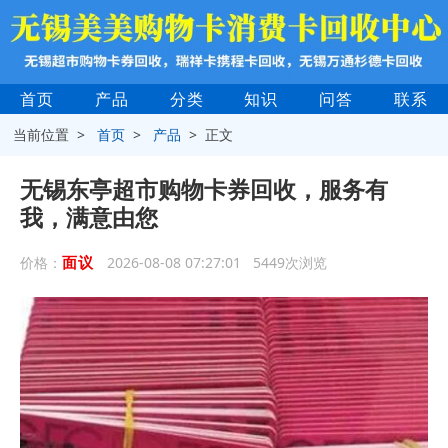
首页
产品
分类
知识
问答
联系
当前位置 >
首页
>
产品
> 正文
无锡东亭超市购物卡券回收，服务有
我，满意由您
面议
价格：
2026-08-08 07:27:01 5449次浏览